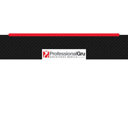
Professional Gru a Montalto Uffugo in provincia di Cosenza
esegue noleggio e vendita gru e piattaforme aeree ed è
specializzata nell’installazione, riparazione e manutenzione di
gru, bracci meccanici, cestelli elevatori e autoscale montati su
veicoli industriali e non